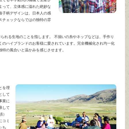
よって、立体感に溢れた絶妙な
格子柄デザインは、日本人の感
スチェックならではの独特の雰
で作られる生地のことを指します。 不揃いの糸やネップなどは、手作り
くのハイブランドのお客様に愛されています。完全機械化され均一化
独特の風合いと温かみを感じさせます。
とを理
として
事業に
浪して
頃）
にコミ
たち