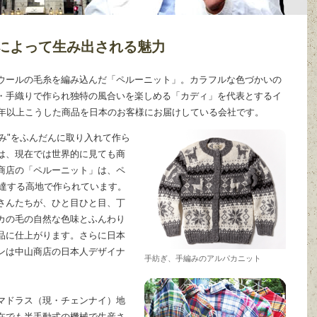
によって生み出される魅力
ウールの毛糸を編み込んだ「ペルーニット」。カラフルな色づかいの
・手織りで作られ独特の風合いを楽しめる「カディ」を代表とするイ
0年以上こうした商品を日本のお客様にお届けしている会社です。
編み"をふんだんに取り入れて作ら
は、現在では世界的に見ても商
商店の「ペルーニット」は、ペ
に達する高地で作られています。
さんたちが、ひと目ひと目、丁
カの毛の自然な色味とふんわり
品に仕上がります。さらに日本
ンは中山商店の日本人デザイナ
手紡ぎ、手編みのアルパカニット
マドラス（現・チェンナイ）地
在でも半手動式の機械で生産さ