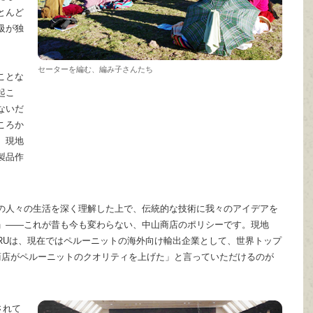
とんど
級が独
セーターを編む、編み子さんたち
ことな
起こ
ないだ
ころか
、現地
製品作
の人々の生活を深く理解した上で、伝統的な技術に我々のアイデアを
」——これが昔も今も変わらない、中山商店のポリシーです。現地
L PERUは、現在ではペルーニットの海外向け輸出企業として、世界トップ
商店がペルーニットのクオリティを上げた」と言っていただけるのが
されて