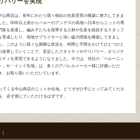
リバリーを実現
中山商店は、長年にわたり我々独自の生産背景の構築に努力してきま
した。50年以上前からペルーのアンデスの高地へ日本からニットの専
門家を派遣し、編み子たちを指導する人材や生産を統括するスタッフ
を育成したり、現地サプライヤーと深い協力関係を構築してきまし
た。このように様々な困難な状況を、時間と手間をかけてひとつひと
つ改善していくことで、安定したクオリティやデリバリー、オリジナ
リティを実現できるようになりました。今では、当社の「ペルーニッ
ト」や「インド生地」は、多くのアパレルメーカー様に評価いただ
き、お取り扱いいただいています。
ってくる中山商店のニットや生地。どうぞぜひ手にとってみてくださ
を、必ず感じていただけるはずです。
｜