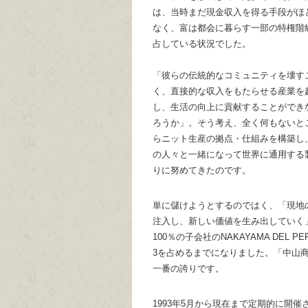
は、当時まだ現金収入を得る手段がほ
なく、富は都会に暮らす一部の特権階
占している状況でした。
「彼らの伝統的なコミュニティを壊す
く、直接的な収入をもたらせる産業を
し、生活の向上に貢献することができ
ろうか」。そう考え、全く何もないと
らニット生産の拠点・仕組みを構築し
の人々と一緒になって世界に通用する
りに努めてきたのです。
単に儲けようとするのではく、「現地
注入し、新しい価値を生み出していく
100％の子会社のNAKAYAMA DE
3を占めるまでになりました。「中山
一番の誇りです。
1993年5月から現在まで定期的に開催