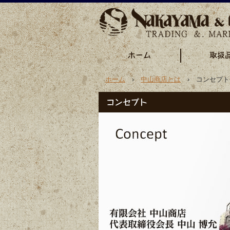
ホーム
›
中山商店とは
› コンセプト