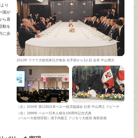
回より
ー国が
から喜
活動を
共に歩
2012年 ウマラ大統領来日夕食会 右手前から3人目 会長 中山博允
（左）2016年 第12回日本ペルー経済協議会 社長 中山博之 スピーチ
（右）1999年 ペルー日本人移住100周年記念式典
（ペルー大統領官邸）清子内親王 フジモリ大統領 海部首相