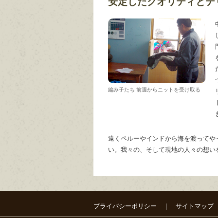
安定したクオリティとデ
編み子たち 前週からニットを受け取る
遠くペルーやインドから海を渡ってや
い。我々の、そして現地の人々の想い
プライバシーポリシー
｜
サイトマップ