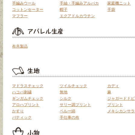
手編みウール
手紬・手編みアルパカ
家庭機ニット
コットンセーター
帽子
手袋
マフラー
エクアドルカウチン
布帛製品
マドラスチェック
ツイルチェック
カディ
ハコバ刺繍
無地
麻
ギンガムチェック
シルク
ジャガードドビ
アロハプリント
サリー調プリント
プリント
かすり
ペルー綿
メキシカンサラ
バティック
手仕事の布