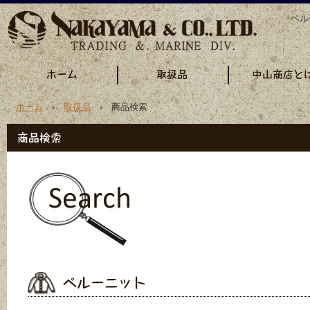
ペル
ホーム
›
取扱品
› 商品検索