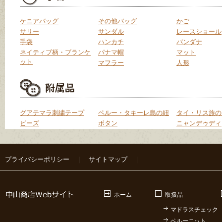
ケニアバッグ
その他バッグ
かご
サリー
サンダル
レースショール
手袋
ハンカチ
バンダナ
ネイティブ柄・ブランケ
パナマ帽
マット
ット
マフラー
人形
グアテマラ刺繍テープ
ペルー・タキーレ島の紐
タイ・リス族の
ビーズ
ボタン
ニャンデゥディ
プライバシーポリシー
｜
サイトマップ
｜
ホーム
取扱品
マドラスチェック
ペルーニット