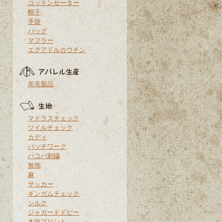
コットンセーター
帽子
手袋
バッグ
マフラー
エクアドルカウチン
布帛製品
マドラスチェック
ツイルチェック
カディ
パッチワーク
ハコバ刺繍
無地
麻
サッカー
ギンガムチェック
シルク
ジャガードドビー
木版プリント