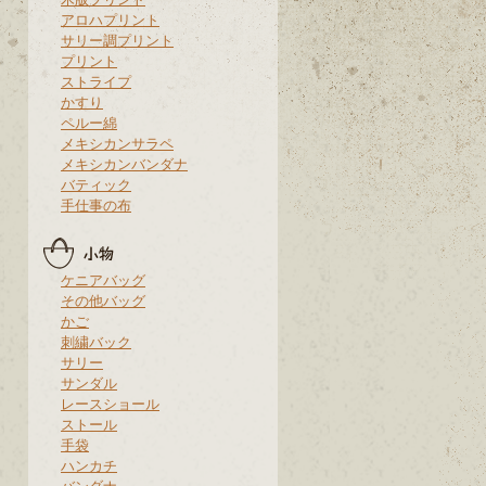
アロハプリント
サリー調プリント
プリント
ストライプ
かすり
ペルー綿
メキシカンサラペ
メキシカンバンダナ
バティック
手仕事の布
ケニアバッグ
その他バッグ
かご
刺繍バック
サリー
サンダル
レースショール
ストール
手袋
ハンカチ