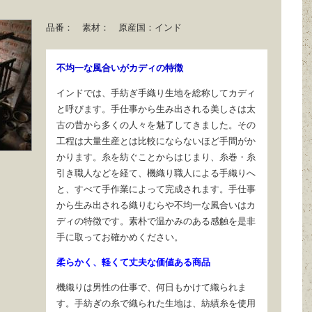
品番：
素材：
原産国：
インド
不均一な風合いがカディの特徴
インドでは、手紡ぎ手織り生地を総称してカディ
と呼びます。手仕事から生み出される美しさは太
古の昔から多くの人々を魅了してきました。その
工程は大量生産とは比較にならないほど手間がか
かります。糸を紡ぐことからはじまり、糸巻・糸
引き職人などを経て、機織り職人による手織りへ
と、すべて手作業によって完成されます。手仕事
から生み出される織りむらや不均一な風合いはカ
ディの特徴です。素朴で温かみのある感触を是非
手に取ってお確かめください。
柔らかく、軽くて丈夫な価値ある商品
機織りは男性の仕事で、何日もかけて織られま
す。手紡ぎの糸で織られた生地は、紡績糸を使用