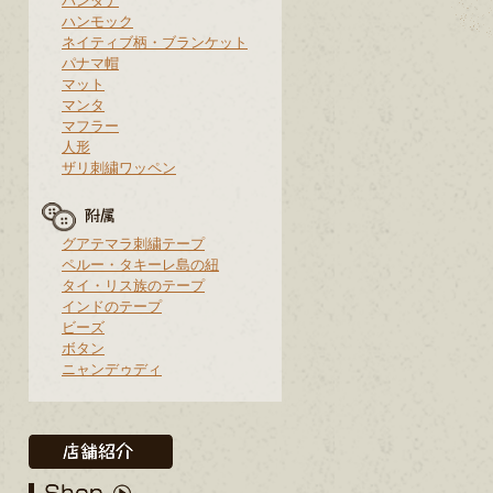
バンダナ
ハンモック
ネイティブ柄・ブランケット
パナマ帽
マット
マンタ
マフラー
人形
ザリ刺繍ワッペン
グアテマラ刺繍テープ
ペルー・タキーレ島の紐
タイ・リス族のテープ
インドのテープ
ビーズ
ボタン
ニャンデゥディ