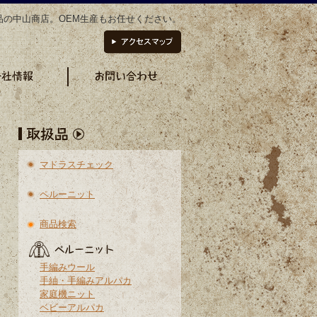
品の中山商店。OEM生産もお任せください。
マドラスチェック
ペルーニット
商品検索
手編みウール
手紬・手編みアルパカ
家庭機ニット
ベビーアルパカ