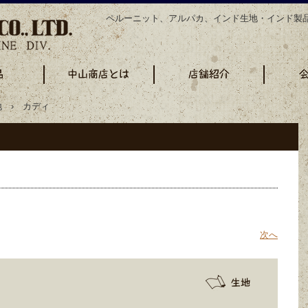
ペルーニット、アルパカ、インド生地・インド製
 › カディ
次へ