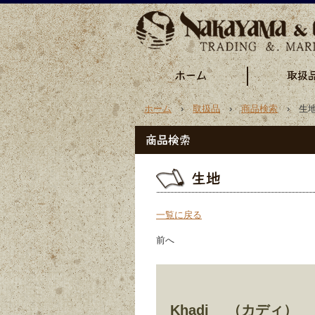
ホーム
›
取扱品
›
商品検索
› 生地
一覧に戻る
前へ
Khadi （カディ）