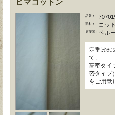
ピマコットン
7070
品番：
コット
素材：
ペル
原産国：
定番ぼ60
高密タイプ(
密タイプ(7
をご用意