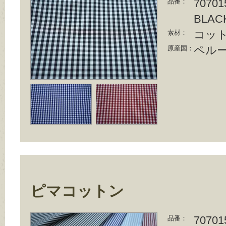
70701
品番：
BLACK
コット
素材：
ペル
原産国：
ピマコットン
70701
品番：