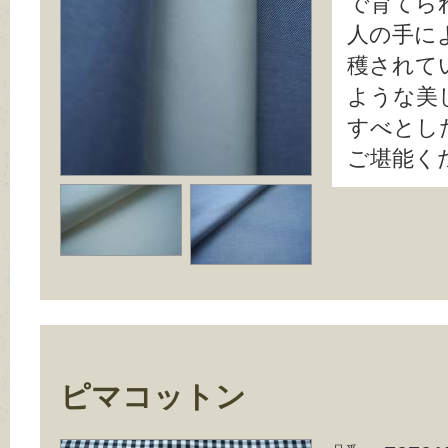
で育てら
人の手に
穫されて
ような美
すべとし
ご堪能く
ピマコットン