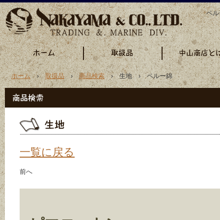
ペル
ホーム
›
取扱品
›
商品検索
› 生地 › ペルー綿
一覧に戻る
前へ