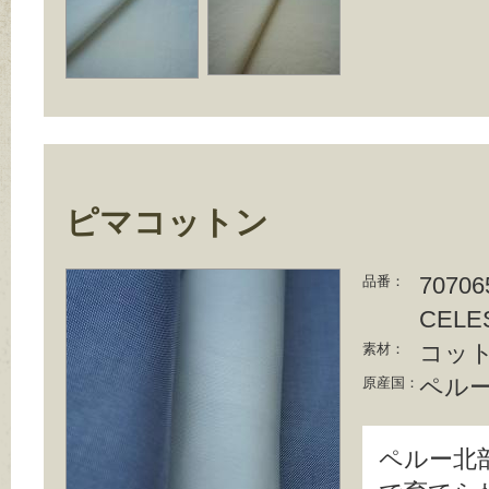
ピマコットン
70706
品番：
CELE
コット
素材：
ペル
原産国：
ペルー北