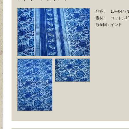
品番：
13F-047 (N
素材：
コットン10
原産国：
インド