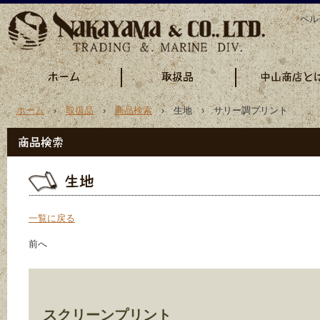
ペル
ホーム
›
取扱品
›
商品検索
› 生地 › サリー調プリント
一覧に戻る
前へ
スクリーンプリント