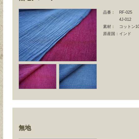
品番：
RF-025
4J-012
素材：
コットン10
原産国：
インド
無地