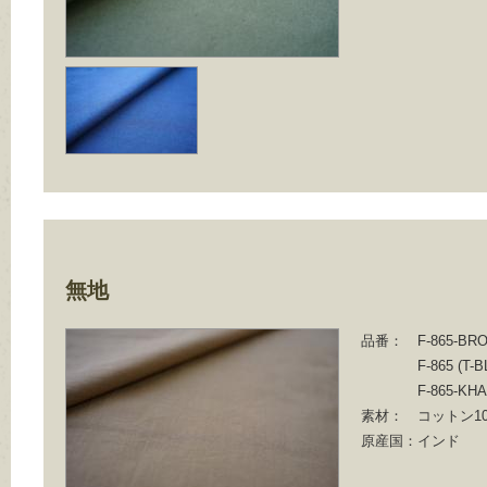
無地
品番：
F-865-BR
F-865 (T-
F-865-KHA
素材：
コットン10
原産国：
インド