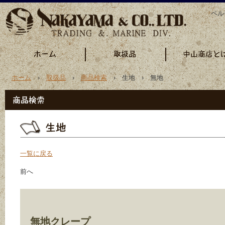
ペル
ホーム
›
取扱品
›
商品検索
› 生地 › 無地
一覧に戻る
前へ
無地クレープ