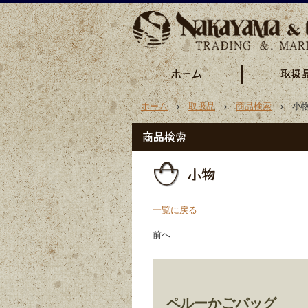
ホーム
›
取扱品
›
商品検索
› 小物
一覧に戻る
前へ
ペルーかごバッグ