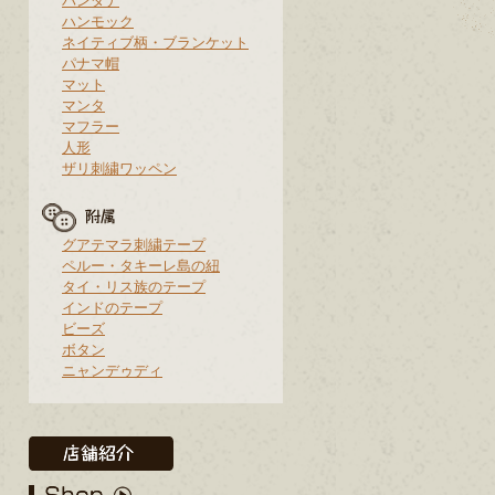
バンダナ
ハンモック
ネイティブ柄・ブランケット
パナマ帽
マット
マンタ
マフラー
人形
ザリ刺繍ワッペン
グアテマラ刺繍テープ
ペルー・タキーレ島の紐
タイ・リス族のテープ
インドのテープ
ビーズ
ボタン
ニャンデゥディ