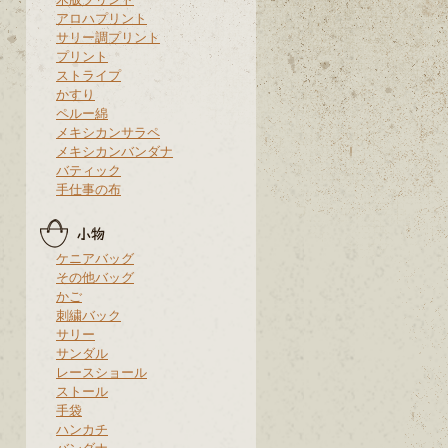
アロハプリント
サリー調プリント
プリント
ストライプ
かすり
ペルー綿
メキシカンサラペ
メキシカンバンダナ
バティック
手仕事の布
ケニアバッグ
その他バッグ
かご
刺繍バック
サリー
サンダル
レースショール
ストール
手袋
ハンカチ