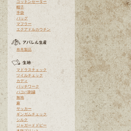
コットンセーター
帽子
手袋
バッグ
マフラー
エクアドルカウチン
布帛製品
マドラスチェック
ツイルチェック
カディ
パッチワーク
ハコバ刺繍
無地
麻
サッカー
ギンガムチェック
シルク
ジャガードドビー
木版プリント