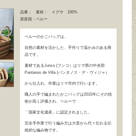
品番：
素材：
イグサ 100%
原産国：
ペルー
ペルーのかごバッグは、
自然の素材を活かした、手作りで温かみのある商
品です。
素材であるJunco (フンコ）はリマ県の中央部
Pantanos de Villa (パンタノス・デ・ヴィジャ）
から仕入れ、作業はリマ市内で行います。
職人の手で編まれたかごバッグは2015年にその技
術が高く評価され、ペルーで
「国家文化遺産」に認定されました。
完全手作業で行う編み方は大昔から代々伝わる伝
統的な編み物です。