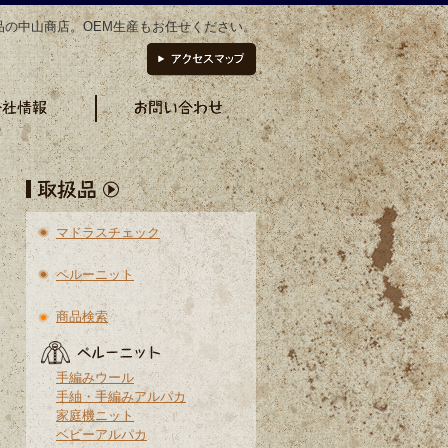
品の中山商店。OEM生産もお任せください。
マドラスチェック
ペルーニット
商品検索
手編みウール
手紬・手編みアルパカ
家庭機ニット
ベビーアルパカ