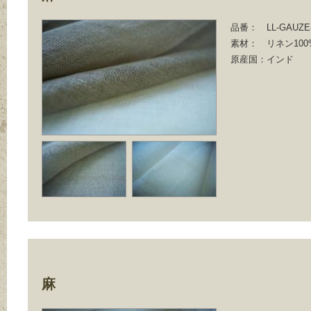
品番：
LL-GAUZE
素材：
リネン100
原産国：
インド
麻