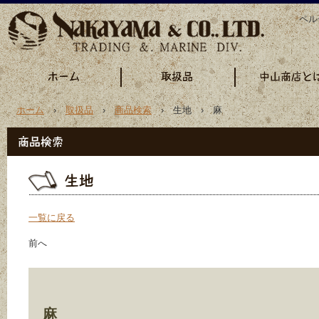
ペル
ホーム
›
取扱品
›
商品検索
› 生地 › 麻
一覧に戻る
前へ
麻