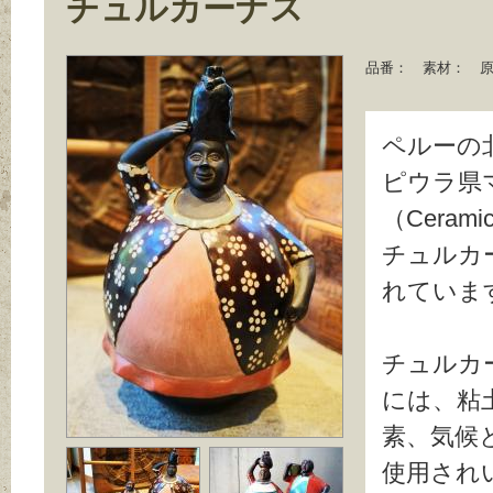
チュルカーナス
品番：
素材：
ペルーの
ピウラ県
（Ceramic
チュルカ
れていま
チュルカ
には、粘
素、気候
使用され