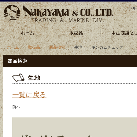
ペル
ホーム
›
取扱品
›
商品検索
› 生地 › ギンガムチェック
一覧に戻る
前へ