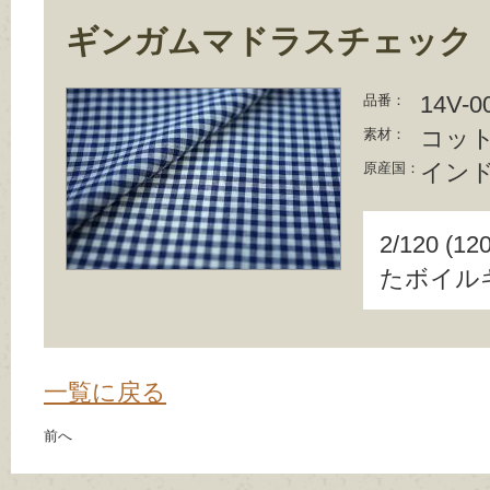
ギンガムマドラスチェック
14V-0
品番：
コット
素材：
イン
原産国：
2/120 
たボイル
一覧に戻る
前へ