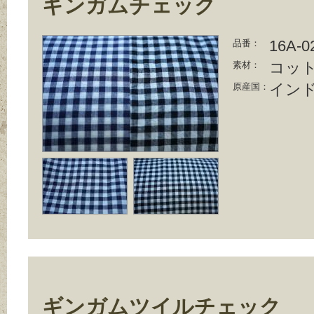
ギンガムチェック
16A-0
品番：
コット
素材：
イン
原産国：
ギンガムツイルチェック