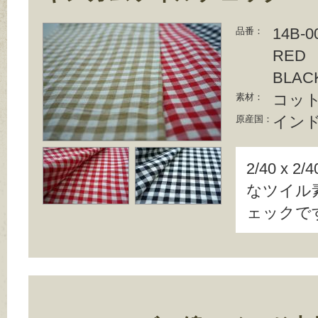
14B-0
品番：
RED
BLAC
コット
素材：
イン
原産国：
2/40 x
なツイル
ェックで