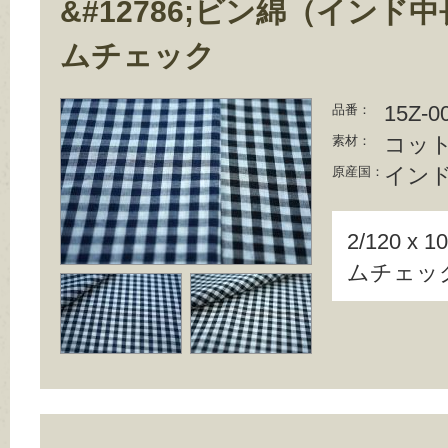
&#12786;ビン綿（インド
ムチェック
15Z-0
品番：
コット
素材：
イン
原産国：
2/120 
ムチェッ