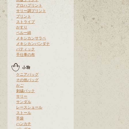
アロハプリント
サリー調プリント
プリント
ストライプ
かすり
ペルー綿
メキシカンサラペ
メキシカンバンダナ
バティック
手仕事の布
ケニアバッグ
その他バッグ
かご
刺繍バック
サリー
サンダル
レースショール
ストール
手袋
ハンカチ