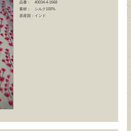
品番：
40034-4-1668
素材：
シルク100%
原産国：
インド