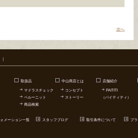
次へ
｜
取扱品
中山商店とは
店舗紹介
マドラスチェック
コンセプト
PAITITI
ペルーニット
ストーリー
（パイティティ）
商品検索
ォメーション一覧
スタッフブログ
取引条件について
プラ