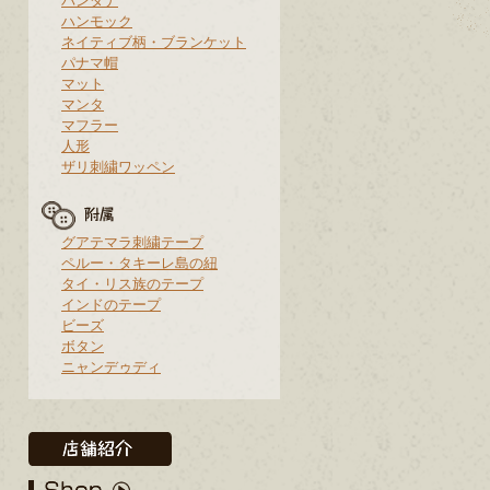
バンダナ
ハンモック
ネイティブ柄・ブランケット
パナマ帽
マット
マンタ
マフラー
人形
ザリ刺繍ワッペン
グアテマラ刺繍テープ
ペルー・タキーレ島の紐
タイ・リス族のテープ
インドのテープ
ビーズ
ボタン
ニャンデゥディ