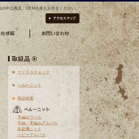
品の中山商店。OEM生産もお任せください。
マドラスチェック
ペルーニット
商品検索
手編みウール
手紬・手編みアルパカ
家庭機ニット
ベビーアルパカ