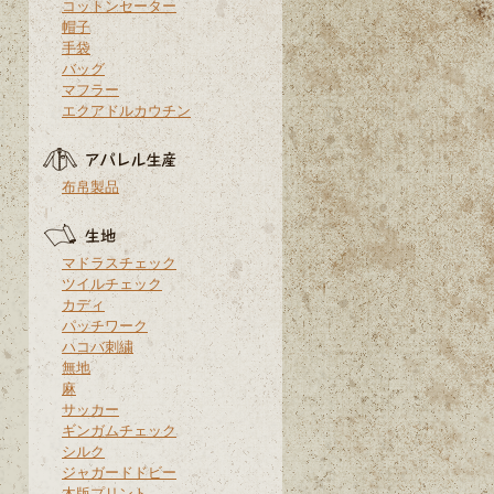
コットンセーター
帽子
手袋
バッグ
マフラー
エクアドルカウチン
布帛製品
マドラスチェック
ツイルチェック
カディ
パッチワーク
ハコバ刺繍
無地
麻
サッカー
ギンガムチェック
シルク
ジャガードドビー
木版プリント