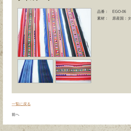
品番：
EGO-06
素材：
原産国：
一覧に戻る
前へ