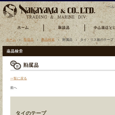
ペル
ホーム
›
取扱品
›
商品検索
› 附属品 › タイ・リス族のテープ
一覧に戻る
前へ
タイのテープ