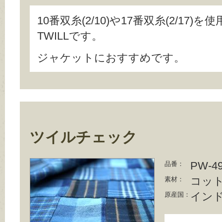
10番双糸(2/10)や17番双糸(2/17)を
TWILLです。
ジャケットにおすすめです。
ツイルチェック
PW-4
品番：
コット
素材：
イン
原産国：