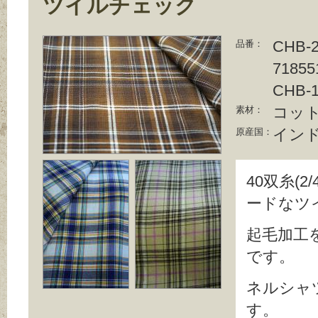
ツイルチェック
CHB-2
品番：
71855
CHB-
コット
素材：
イン
原産国：
40双糸(2
ードなツ
起毛加工
です。
ネルシャ
す。