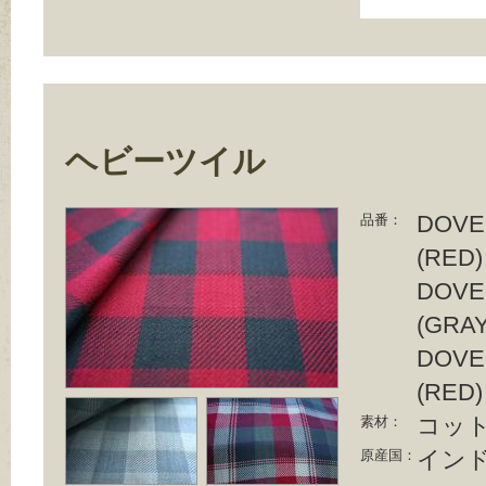
ヘビーツイル
DOVE1
品番：
(RED)
DOVE1
(GRAY
DOVE1
(RED)
コット
素材：
イン
原産国：