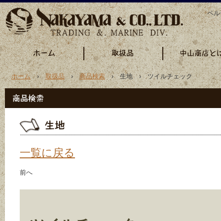
ペル
ホーム
›
取扱品
›
商品検索
› 生地 › ツイルチェック
一覧に戻る
前へ