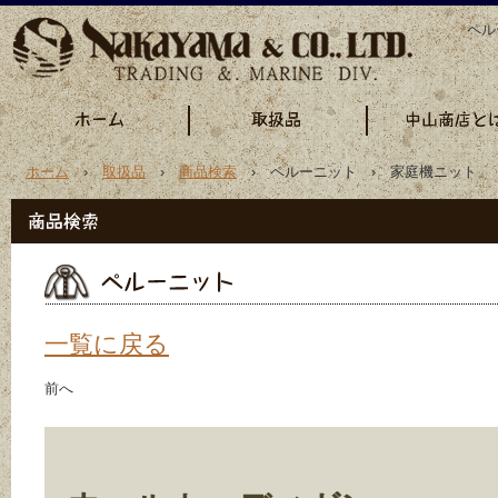
ペル
ホーム
›
取扱品
›
商品検索
› ペルーニット › 家庭機ニット
一覧に戻る
前へ