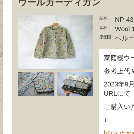
ウールカーディガン
NP-43
品番：
Wool 
素材：
ペル
原産国：
家庭機ウ
参考上代￥2
2023年
URLにて
ご購入い
↓ 
https://ww