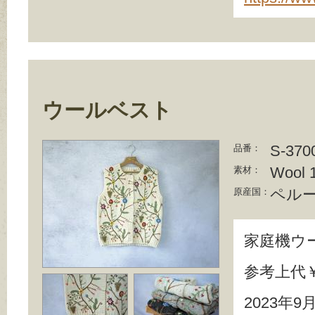
ウールベスト
S-370
品番：
Wool 
素材：
ペル
原産国：
家庭機ウ
参考上代￥1
2023年