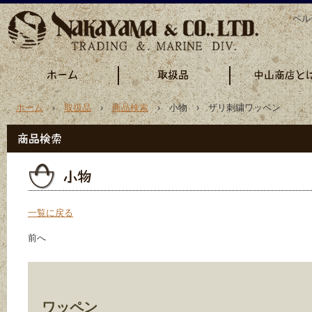
ペル
ホーム
›
取扱品
›
商品検索
› 小物 › ザリ刺繍ワッペン
一覧に戻る
前へ
ワッペン