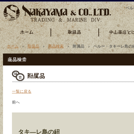
ペル
ホーム
›
取扱品
›
商品検索
› 附属品 › ペルー・タキーレ島の
一覧に戻る
前へ
タキ―レ島の紐