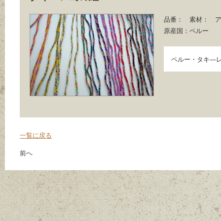
品番：
素材：
ア
原産国：
ペルー
ペルー・タキ―
一覧に戻る
前へ