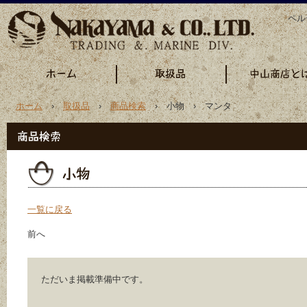
ペル
ホーム
›
取扱品
›
商品検索
› 小物 › マンタ
一覧に戻る
前へ
ただいま掲載準備中です。